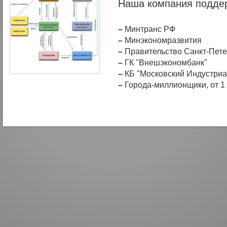
Наша компания поддер
–
Минтранс РФ
–
Минэкономразвития
–
Правительство Санкт-Пете
–
ГК "Внешэкономбанк"
–
КБ "Московский Индустриа
–
Города-миллионщики, от 1 