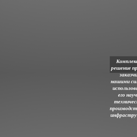
Комплек
решение п
заказч
нашими си
использов
его нау
техничес
производст
инфрастр